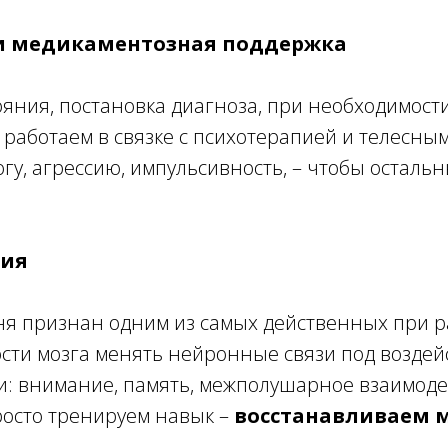
 и медикаментозная поддержка
ояния, постановка диагноза, при необходимост
а работаем в связке с психотерапией и телесн
гу, агрессию, импульсивность, – чтобы осталь
ция
я признан одним из самых действенных при ра
ости мозга менять нейронные связи под возде
и: внимание, память, межполушарное взаимод
росто тренируем навык –
восстанавливаем 