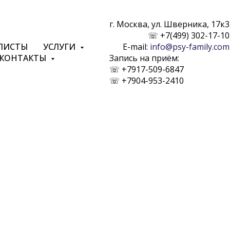
г. Москва, ул. Шверника, 17к3
☏︎
+7(499) 302-17-10
ЛИСТЫ
УСЛУГИ
E-mail:
info@psy-family.com
КОНТАКТЫ
Запись на приём:
☏︎
+7917-509-6847
☏︎
+7904-953-2410