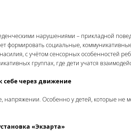
еденческими нарушениями – прикладной повед
гает формировать социальные, коммуникативны
 насилия, с учётом сенсорных особенностей ре
икативных группах, где дети учатся взаимодейс
 себе через движение
ге, напряжении. Особенно у детей, которые не 
установка «Экзарта»