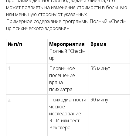
программа диагностики под задачи клиента, что
может повлиять на изменение стоимости в большую
или меньшую сторону от указанных.
Примерное содержание программы Полный «Сheck-
up психического здоровья»
№ п/п
Мероприятия
Время
Полный "Сheck-
up"
1
Первичное
35 минут
посещение
врача
психиатра
2
Психодиагности
90 минут
ческое
исследование
ЭПИ или тест
Векслера