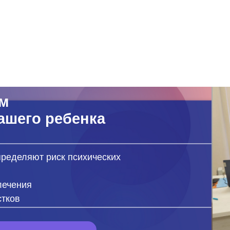
го ребенка
яют риск психических
я
 ВОПРОС