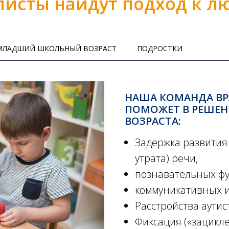
исты найдут подход к л
МЛАДШИЙ ШКОЛЬНЫЙ ВОЗРАСТ
ПОДРОСТКИ
НАША КОМАНДА ВР
ПОМОЖЕТ В РЕШЕН
ВОЗРАСТА:
Задержка развития 
утрата) речи,
познавательных фу
коммуникативных и
Расстройства аутис
Фиксация («зацикл