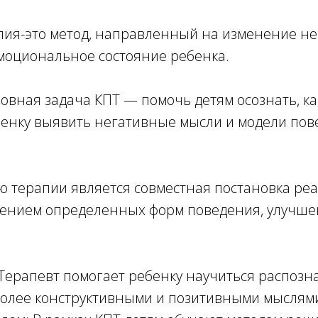
пия-это метод, направленный на изменение н
моциональное состояние ребенка.
овная задача КПТ — помочь детям осознать, к
бенку выявить негативные мысли и модели пов
ю терапии является совместная постановка ре
енением определенных форм поведения, улучш
Терапевт помогает ребенку научиться распозн
более конструктивными и позитивными мыслям